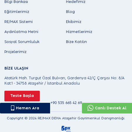
Bilgi Bankası
Hedefimiz
Eğitimlerimiz
Blog
RE/MAX Sistemi
Ekibimiz
Aydınlatma Metni
Hizmetlerimiz
Sosyal Sorumluluk
Bize Katılın
Projelerimiz
BİZE ULAŞIN
Atatürk Mah. Turgut Özal Bulvarı, Gardenya 42/Ç Çarşısı No: 8/A
Kat:1 - 34758 Ataşehir / İstanbul Anadolu
+90 216 455 60 65
Teste Başla
+90 535 665 42 69
Hemen Ara
Canlı Destek Al
Copyright © 2024 RE/MAX DEHA Ataşehir Gayrimenkul Danışmanlığı.